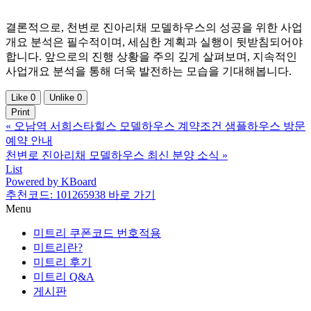
결론적으로, 천변로 진아리채 모델하우스의 성공을 위한 사업
개요 분석은 필수적이며, 세심한 계획과 실행이 뒷받침되어야
합니다. 앞으로의 진행 상황을 주의 깊게 살펴보며, 지속적인
사업개요 분석을 통해 더욱 발전하는 모습을 기대해봅니다.
Like
0
Unlike
0
Print
«
오남역 서희스타힐스 모델하우스 계약조건 샘플하우스 방문
예약 안내
천변로 진아리채 모델하우스 최신 분양 소식
»
List
Powered by KBoard
추천코드: 101265938 바로 가기
Menu
미트리 쿠폰코드 번호적용
미트리란?
미트리 후기
미트리 Q&A
게시판