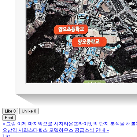
Like
0
Unlike
0
Print
«
그럼 이제 마지막으로 시지라온프라이빗의 단지 분석을 해
오남역 서희스타힐스 모델하우스 공급소식 안내
»
List