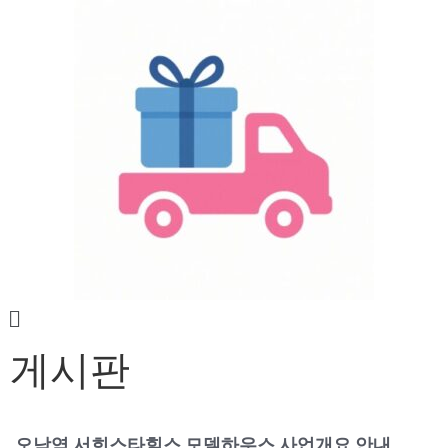
게시판
오남역 서희스타힐스 모델하우스 사업개요 안내